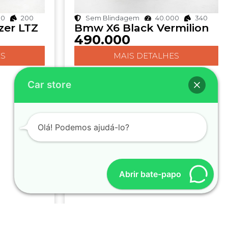
00
200
Sem Blindagem
40.000
340
zer LTZ
Bmw X6 Black Vermilion
490.000
ES
MAIS DETALHES
Car store
Olá! Podemos ajudá-lo?
Abrir bate-papo