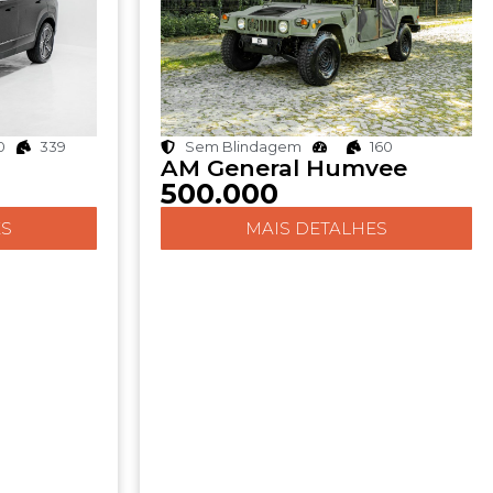
0
339
Sem Blindagem
160
AM General Humvee
500.000
ES
MAIS DETALHES