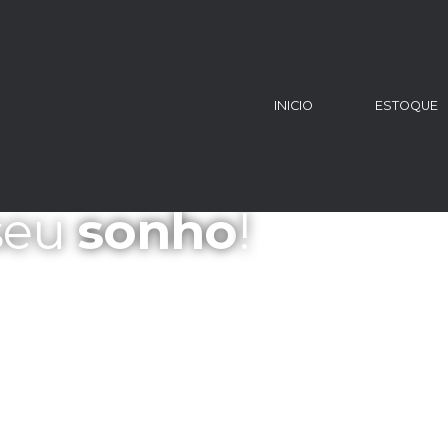
INICIO
ESTOQUE
 seu
sonho
!