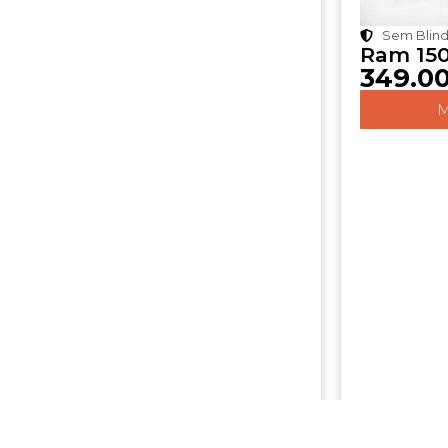
Sem Blin
Ram 150
349.0
M