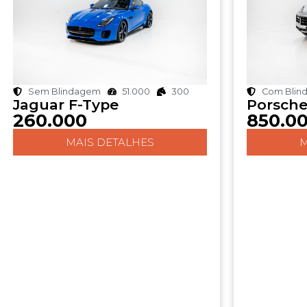
Sem Blindagem
51.000
300
Com Blin
Jaguar F-Type
Porsche
260.000
850.0
MAIS DETALHES
M