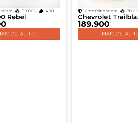
dagem
38.000
400
Com Blindagem
70.0
0 Rebel
Chevrolet Trailbla
00
189.900
AIS DETALHES
MAIS DETALH