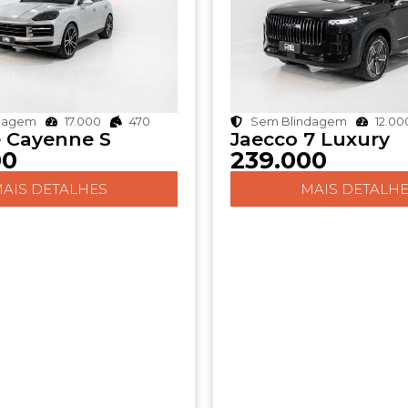
dagem
17.000
470
Sem Blindagem
12.00
 Cayenne S
Jaecco 7 Luxury
00
239.000
AIS DETALHES
MAIS DETALH