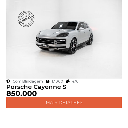
Com Blindagem
17.000
470
Porsche Cayenne S
850.000
MAIS DETALHES