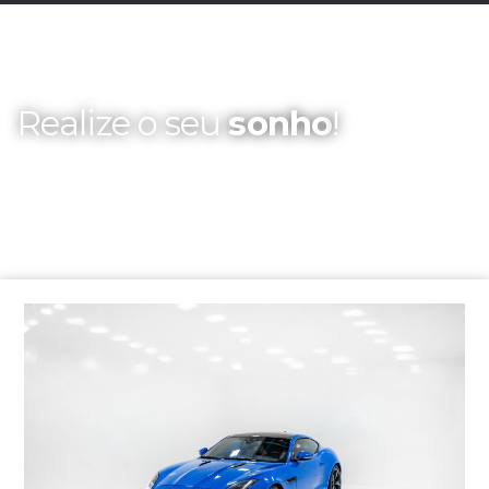
Realize o seu
sonho
!